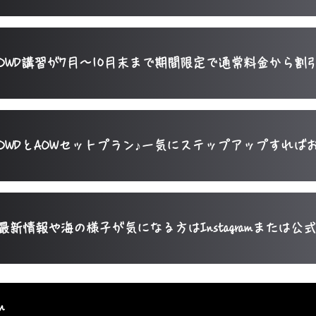
OWD講習が7月～10月末まで期間限定で通常料金から
OWDとAOWセットプラン♪一気にステップアップすれば
​​最新情報や海の様子が気になる方はInstagramまたは
m