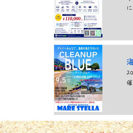
に
2
催