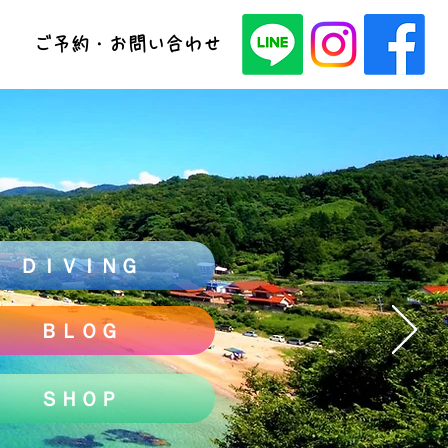
ご予約・お問い合わせ
ＤＩＶＩＮＧ
ＢＬＯＧ
ＳＨＯＰ