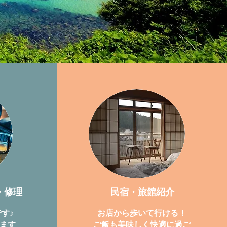
・修理
民宿・旅館紹介
す♪
お店から歩いて行ける！
います
​ご飯も美味しく快適に過ご