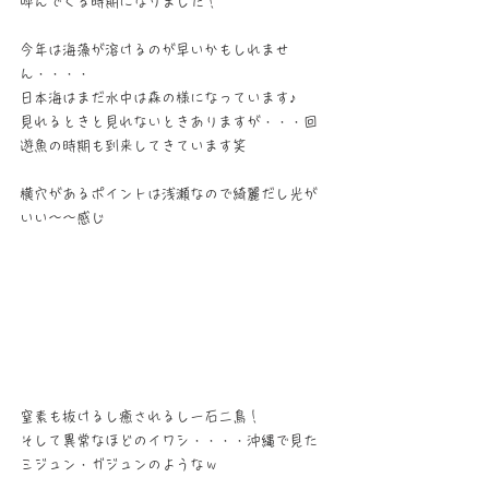
呼んでくる時期になりました！
今年は海藻が溶けるのが早いかもしれませ
ん・・・・
日本海はまだ水中は森の様になっています♪
見れるときと見れないときありますが・・・回
遊魚の時期も到来してきています笑
横穴があるポイントは浅瀬なので綺麗だし光が
いい～～感じ
窒素も抜けるし癒されるし一石二鳥！
そして異常なほどのイワシ・・・・沖縄で見た
ミジュン・ガジュンのようなｗ