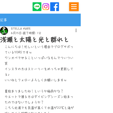
記事
STELLA MARE
6月15日
読了時間: 1分
浅瀬と太陽と光と群れと
こんにちは！忙しいという理由でブログサボっ
ているYORIですｗ
ワンオペでやることいっぱいなもんでついつい
笑
インスタの方はストーリーをめっちゃ更新して
る♪
いいねとフォローよろしくお願いしますｗ
夏始まりましたね！というか梅雨かな？
ウエットで潜る方はダイビングシーズン始まっ
たのではないでしょうか？
こちら北浦でも気温が高くて水温が22℃と海が