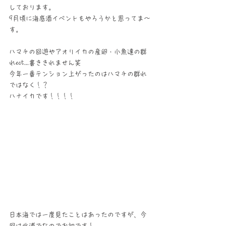
しております。
9月頃に海底酒イベントもやろうかと思ってま～
す。
ハマチの回遊やアオリイカの産卵・小魚達の群
れect...書ききれません笑
今年一番テンション上がったのはハマチの群れ
ではなく！？
ハナイカです！！！！
日本海では一度見たことはあったのですが、今
回は北浦でなのでお初です！