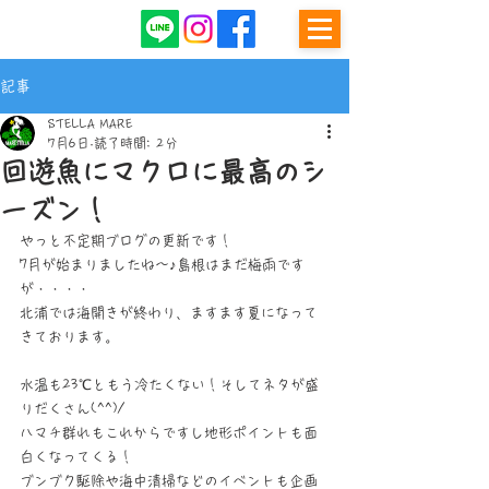
記事
STELLA MARE
7月6日
読了時間: 2分
回遊魚にマクロに最高のシ
ーズン！
やっと不定期ブログの更新です！
7月が始まりましたね～♪島根はまだ梅雨です
が・・・・
北浦では海開きが終わり、ますます夏になって
きております。
水温も23℃ともう冷たくない！そしてネタが盛
りだくさん(^^)/
ハマチ群れもこれからですし地形ポイントも面
白くなってくる！
ブンブク駆除や海中清掃などのイベントも企画